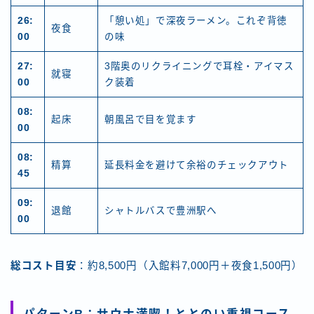
26:
「憩い処」で深夜ラーメン。これぞ背徳
夜食
00
の味
27:
3階奥のリクライニングで耳栓・アイマス
就寝
00
ク装着
08:
起床
朝風呂で目を覚ます
00
08:
精算
延長料金を避けて余裕のチェックアウト
45
09:
退館
シャトルバスで豊洲駅へ
00
総コスト目安
：約8,500円（入館料7,000円＋夜食1,500円）