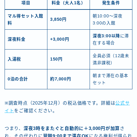
項目
料金（大人1名）
発生条件
マル得セット入館
朝10:00〜深夜
3,850円
料
3:00の入館
深夜3:00以降
に滞
深夜料金
+3,000円
在する場合
全員必須（12歳未
入湯税
150円
満非課税）
朝まで滞在の基本
0泊の合計
約7,000円
セット
※調査時点（2025年12月）の税込価格です。詳細は
公式サ
イト
をご確認ください。
つまり、
深夜3時をまたぐと自動的に＋3,000円が加算
さ
れ、その代わりに
翌朝9:00まで滞在OK
になる権利が得られ