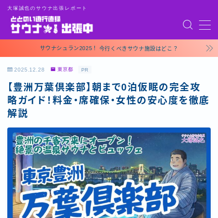
大塚誠也のサウナ出張レポート
MENU
お問い合わせ
サウナシュラン2025！
今行くべきサウナ施設はどこ？
トップページ
2025.12.28
東京都
PR
プライバシーポリシー
運営者情報
【豊洲万葉倶楽部】朝まで0泊仮眠の完全攻
略ガイド！料金・席確保・女性の安心度を徹底
解説