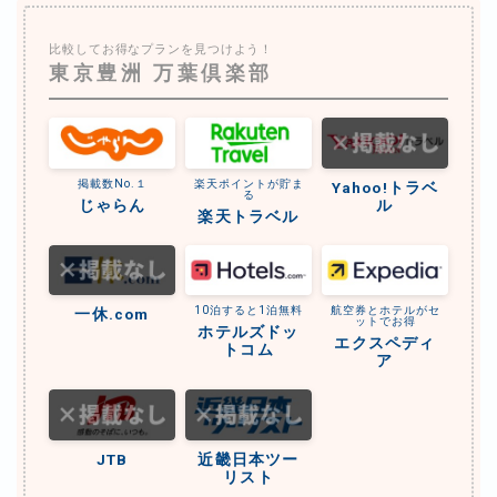
比較してお得なプランを見つけよう！
東京豊洲 万葉倶楽部
掲載数No.１
楽天ポイントが貯ま
Yahoo!トラベ
る
じゃらん
ル
楽天トラベル
10泊すると1泊無料
航空券とホテルがセ
一休.com
ットでお得
ホテルズドッ
エクスペディ
トコム
ア
JTB
近畿日本ツー
リスト