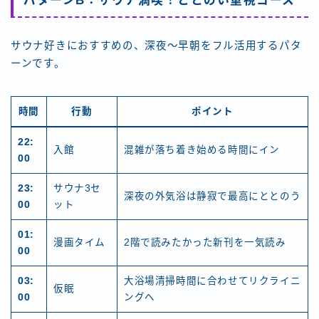
パターンB：サウナ満喫！ととのい重視コース
サウナ好きにおすすめの、深夜〜早朝をフル活用するパタ
ーンです。
時間
行動
ポイント
22:
入館
混雑が落ち着き始める時間にイン
00
23:
サウナ3セ
深夜の外気浴は静寂で最高にととのう
00
ット
01:
漫画タイム
2階で読みたかった新刊を一気読み
00
03:
大浴場清掃時間に合わせてリクライニ
仮眠
00
ングへ