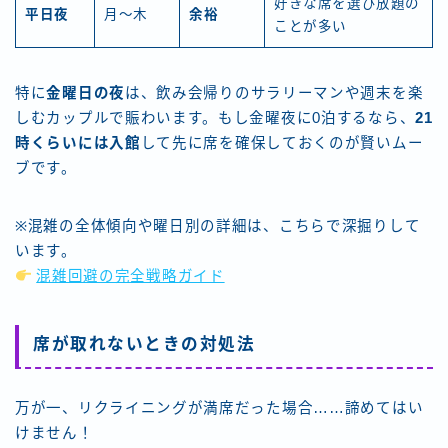
好きな席を選び放題の
平日夜
月〜木
余裕
ことが多い
特に
金曜日の夜
は、飲み会帰りのサラリーマンや週末を楽
しむカップルで賑わいます。もし金曜夜に0泊するなら、
21
時くらいには入館
して先に席を確保しておくのが賢いムー
ブです。
※混雑の全体傾向や曜日別の詳細は、こちらで深掘りして
います。
混雑回避の完全戦略ガイド
席が取れないときの対処法
万が一、リクライニングが満席だった場合……諦めてはい
けません！