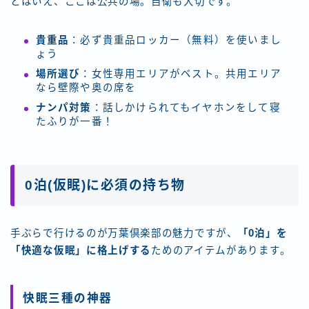
とはいえ、ここは公共の場。自衛も大切です。
貴重品
：必ず貴重品ロッカー（無料）を使いまし
ょう
場所選び
：女性専用エリアがベスト。共用エリア
なら壁際や奥の席を
ナンパ対策
：話しかけられてもイヤホンをして寝
たふりが一番！
0泊(仮眠)に必須の持ち物
手ぶらで行けるのが万葉倶楽部の魅力ですが、
「0泊」を
「快適な仮眠」に格上げする
ためのアイテムがあります。
快眠三種の神器