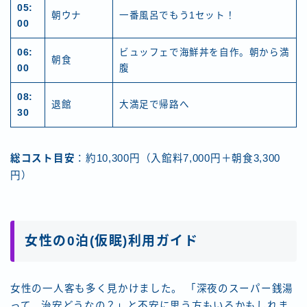
05:
朝ウナ
一番風呂でもう1セット！
00
06:
ビュッフェで海鮮丼を自作。朝から満
朝食
00
腹
08:
退館
大満足で帰路へ
30
総コスト目安
：約10,300円（入館料7,000円＋朝食3,300
円）
女性の0泊(仮眠)利用ガイド
女性の一人客も多く見かけました。 「深夜のスーパー銭湯
って、治安どうなの？」と不安に思う方もいるかもしれま