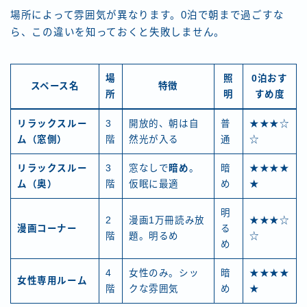
場所によって雰囲気が異なります。0泊で朝まで過ごすな
ら、この違いを知っておくと失敗しません。
場
照
0泊おす
スペース名
特徴
所
明
すめ度
リラックスルー
3
開放的、朝は自
普
★★★☆
ム（窓側）
階
然光が入る
通
☆
リラックスルー
3
窓なしで
暗め
。
暗
★★★★
ム（奥）
階
仮眠に最適
め
★
明
2
漫画1万冊読み放
★★★☆
漫画コーナー
る
階
題。明るめ
☆
め
4
女性のみ。シッ
暗
★★★★
女性専用ルーム
階
クな雰囲気
め
★