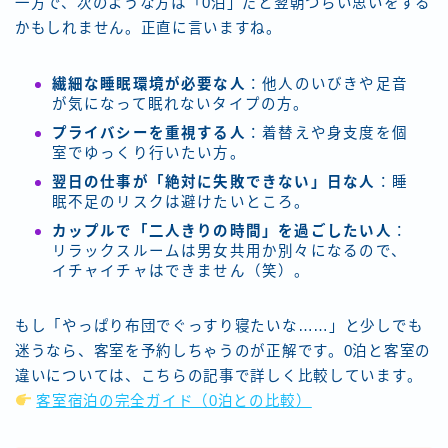
一方で、次のような方は「0泊」だと翌朝つらい思いをする
かもしれません。正直に言いますね。
繊細な睡眠環境が必要な人
：他人のいびきや足音
が気になって眠れないタイプの方。
プライバシーを重視する人
：着替えや身支度を個
室でゆっくり行いたい方。
翌日の仕事が「絶対に失敗できない」日な人
：睡
眠不足のリスクは避けたいところ。
カップルで「二人きりの時間」を過ごしたい人
：
リラックスルームは男女共用か別々になるので、
イチャイチャはできません（笑）。
もし「やっぱり布団でぐっすり寝たいな……」と少しでも
迷うなら、客室を予約しちゃうのが正解です。0泊と客室の
違いについては、こちらの記事で詳しく比較しています。
客室宿泊の完全ガイド（0泊との比較）