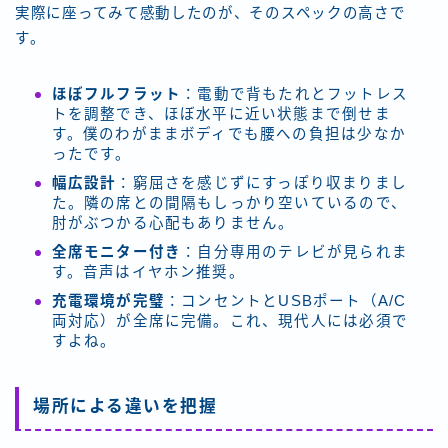
実際に座ってみて感動したのが、そのスペックの高さで
す。
ほぼフルフラット
：電動で背もたれとフットレス
トを調整でき、ほぼ水平に近い状態まで倒せま
す。僕のわがままボディでも腰への負担は少なか
ったです。
幅広設計
：窮屈さを感じずにすっぽり収まりまし
た。隣の席との間隔もしっかり空いているので、
肘がぶつかる心配もありません。
全席モニター付き
：自分専用のテレビが見られま
す。音声はイヤホン推奨。
充電環境が完璧
：コンセントとUSBポート（A/C
両対応）が全席に完備。これ、現代人には必須で
すよね。
場所による違いを把握