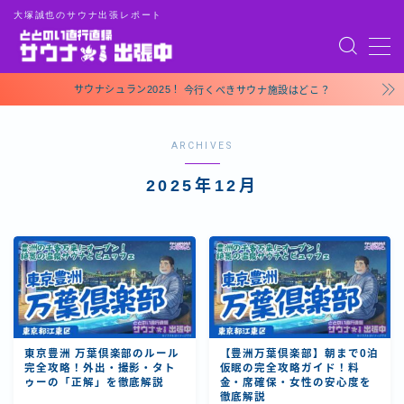
大塚誠也のサウナ出張レポート
MENU
お問い合わせ
サウナシュラン2025！
今行くべきサウナ施設はどこ？
トップページ
プライバシーポリシー
ARCHIVES
運営者情報
2025年12月
東京豊洲 万葉倶楽部のルール
【豊洲万葉倶楽部】朝まで0泊
完全攻略！外出・撮影・タト
仮眠の完全攻略ガイド！料
ゥーの「正解」を徹底解説
金・席確保・女性の安心度を
徹底解説