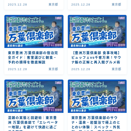
2025.12.28
東京都
2025.12.28
東京都
東京豊洲 万葉倶楽部の宿泊完
【豊洲万葉倶楽部 食事攻略】
全ガイド｜客室選びと朝食・
ビュッフェvs千客万来！サウ
予約の損得を徹底解説
ナ飯の正解と再入館グルメ術
2025.12.28
東京都
2025.12.28
東京都
混雑の実態と回避術｜東京豊
東京豊洲 万葉倶楽部のサウ
洲 万葉倶楽部で「エレベータ
ナ・温泉・岩盤浴で極上のと
ー地獄」を避けて快適に過ご
とのい体験｜スペック・外気