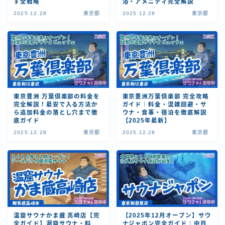
す全戦略
浴・アメニティ完全解説
2025.12.28
東京都
2025.12.28
東京都
東京豊洲 万葉倶楽部の料金を
東京豊洲万葉倶楽部 完全攻略
完全解説！最安で入る方法か
ガイド｜料金・混雑回避・サ
ら追加料金の落とし穴まで徹
ウナ・食事・宿泊を徹底解説
底ガイド
【2025年最新】
2025.12.28
東京都
2025.12.28
東京都
温窟サウナかま蔵 高崎店【完
【2025年12月オープン】サウ
全ガイド】洞窟サウナ・料
ナジャポン完全ガイド｜中目